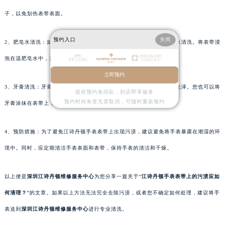
子，以免划伤表带表面。
预约入口
关闭
2、肥皂水清洗：如果软布擦拭无法完全去除污渍，可以考虑使用肥皂水清洗。将表带浸
泡在温肥皂水中，用软刷轻轻刷洗表带表面。
立即预约
3、牙膏清洗：牙膏中的成分可以去除污渍和异味，使表带恢复原有的光泽。您也可以将
提前预约免排队，到店即享服务
预约时间有变无需取消，可随时重新预约
牙膏涂抹在表带上，然后用软布或棉花球轻轻擦拭。
4、预防措施：为了避免江诗丹顿手表表带上出现污渍，建议避免将手表暴露在潮湿的环
境中。同时，应定期清洁手表表面和表带，保持手表的清洁和干燥。
以上便是
深圳江诗丹顿维修服务中心
为您分享一篇关于“
江诗丹顿手表表带上的污渍应如
何清理？
”的文章。如果以上方法无法完全去除污渍，或者您不确定如何处理，建议将手
表送到
深圳江诗丹顿维修服务中心
进行专业清洗。