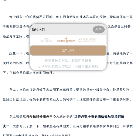
专业服务中心的优势不言而喻。他们拥有精湛的技术和丰富的经验，能够确保每一块
手表都得到最恰当的照顾。在这里，你的江诗丹顿将得到 检查和修复，无论是日出时分
预约入口
关闭
还是月落之际，都能恢复其原有的光彩。
立即预约
想象一下，在星光璀璨的夜晚，你的手表在专业技师的手中重获新生，仿佛经历了一
提前预约免排队，到店即享服务
次时光的洗礼。而当你再次佩戴它，无论是在日出的温暖光芒中，还是在月亮的柔和光辉
预约时间有变无需取消，可随时重新预约
下，它都会是你最忠实的时间伙伴。
所以，当你的江诗丹顿手表表圈不幸磕碰后，记得选择专业服务中心。让星辰引路，
让日出月落见证，你的手表将在专业人士的呵护下，继续陪伴你度过每一个重要的时刻。
以上就是
江诗丹顿维修服务中心
为您分享的“
江诗丹顿手表表圈磕碰后该如何解
决?
”，大家可以了解一下。如果您还有其他关于江诗丹顿手表维修和保养的问题，可以拨
打页面400电话进行咨询，我们将竭诚为您服务。