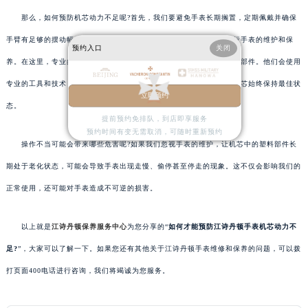
那么，如何预防机芯动力不足呢?首先，我们要避免手表长期搁置，定期佩戴并确保
手臂有足够的摆动幅度。其次，我们可以选择定期到专业服务中心进行手表的维护和保
预约入口
关闭
养。在这里，专业的技师会对手表进行全面的检查，包括机芯中的塑料部件。他们会使用
专业的工具和技术，对这些部件进行清洁、润滑和更换，确保手表的机芯始终保持最佳状
立即预约
态。
提前预约免排队，到店即享服务
预约时间有变无需取消，可随时重新预约
操作不当可能会带来哪些危害呢?如果我们忽视手表的维护，让机芯中的塑料部件长
期处于老化状态，可能会导致手表出现走慢、偷停甚至停走的现象。这不仅会影响我们的
正常使用，还可能对手表造成不可逆的损害。
以上就是
江诗丹顿保养服务中心
为您分享的“
如何才能预防江诗丹顿手表机芯动力不
足?
”，大家可以了解一下。如果您还有其他关于江诗丹顿手表维修和保养的问题，可以拨
打页面400电话进行咨询，我们将竭诚为您服务。