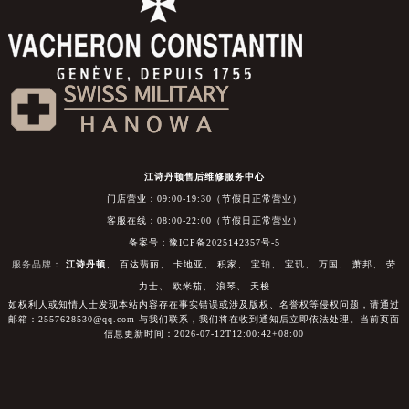
江诗丹顿售后维修服务中心
门店营业：09:00-19:30（节假日正常营业）
客服在线：08:00-22:00（节假日正常营业）
备案号：豫ICP备2025142357号-5
服务品牌：
江诗丹顿
、
百达翡丽
、
卡地亚
、
积家
、
宝珀
、
宝玑
、
万国
、
萧邦
、
劳
力士
、
欧米茄
、
浪琴
、
天梭
如权利人或知情人士发现本站内容存在事实错误或涉及版权、名誉权等侵权问题，请通过
邮箱：2557628530@qq.com 与我们联系，我们将在收到通知后立即依法处理。当前页面
信息更新时间：2026-07-12T12:00:42+08:00