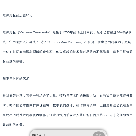
江诗丹顿的历史印记
江诗丹顿（VacheronConstantin）诞生于1755年的瑞士日内瓦，距今已有超过260年的历
史。它的创始人让马克·江诗丹顿（JeanMarcVacheron）不仅是一位出色的制表师，更是
一位对时间有着深刻理解的企业家。他以卓越的技术和对品质的不懈追求，奠定了江诗丹
顿品牌的基础。
扁带与时间的艺术
提到扁带运动，它是一种结合了力量、技巧与艺术性的极限运动。而当我们谈论江诗丹顿
时，时间的艺术性同样体现在每一枚手表的设计、制作和传承中。正如扁带运动员在空中
展现出的精准控制和优雅动作，江诗丹顿的手表匠人通过他们的技艺，在方寸之间创造出
超越时间的美。
预约入口
关闭