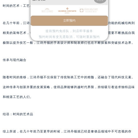
时间的艺术：工艺与创新
立即预约
在几十年前，江诗丹顿就已经将创新视为品牌发展的核心动力。从复杂功能的机械结构到
提前预约免排队，到店即享服务
精美的装饰艺术，每一款手表都是工艺与创新的结晶。正如扁带运动员需要不断挑战自我
预约时间有变无需取消，可随时重新预约
极限以提升技艺一般，江诗丹顿的手表设计师和制表师们也在不断探索和突破技术边界。
传承与现代融合
随着时间的推移，江诗丹顿不仅保留了传统制表工艺中的精髓，还融合了现代科技元素。
这种传承与创新并重的发展策略，使得品牌能够跨越时代界限，持续吸引着追求独特品味
和精湛工艺的人们。
结语：时间的艺术品
综上所述，在几十年前乃至更早的时候，江诗丹顿就已经是奢侈品领域中不可忽视的存