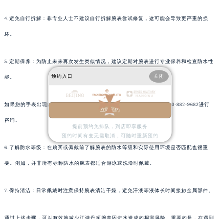
4.避免自行拆解：非专业人士不建议自行拆解腕表尝试修复，这可能会导致更严重的损
坏。
5.定期保养：为防止未来再次发生类似情况，建议定期对腕表进行专业保养和检查防水性
预约入口
关闭
能。
如果您的手表出现问题建议您尽快拨打江诗丹顿维修服务中心热线：400-882-9682进行
立即预约
咨询。
提前预约免排队，到店即享服务
预约时间有变无需取消，可随时重新预约
6.了解防水等级：在购买或佩戴前了解腕表的防水等级和实际使用环境是否匹配也很重
要。例如，并非所有标称防水的腕表都适合游泳或洗澡时佩戴。
7.保持清洁：日常佩戴时注意保持腕表清洁干燥，避免汗液等液体长时间接触金属部件。
通过上述步骤，可以有效地减少江诗丹顿腕表因进水造成的损害风险。重要的是，在遇到