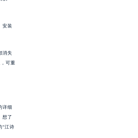
。安装
都消失
生，可重
的详细
。想了
的"江诗